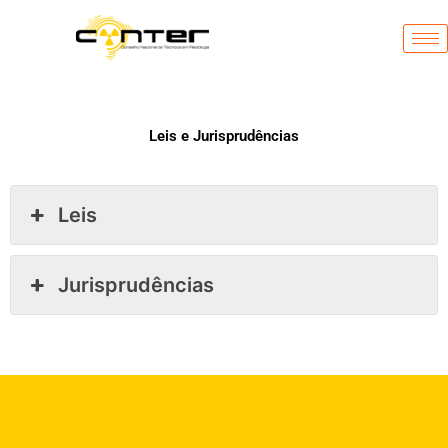
Ir
para
o
conteúdo
Leis e Jurisprudências
Leis
Jurisprudências