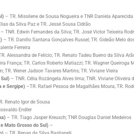
l)
– TR. Missilene de Sousa Nogueira e TNR Daniela Aparecida 
lias da Silva Paz e TR. Jessé Sousa Cidrão
– TNR. Edwin Fernandes da Silva; TR. José Victor Teixeira Rodri
)
– TR. Danillo Santana Gonçalves Russel; TR. Gideão Melo dos 
lente Ferreira
R. Alessandra de Felício; TR. Renato Tadeu Bueno da Silva Arã
ira França; TR. Carlos Roberto Matiazzi; TR. Wagner Queiroga Mo
; TR. Wener Jadson Tavares Martins; TR. Viviane Vieira
 Sul)
– TNR. Célia Rozângela Alves lima; TNR. Viviane Oliveira 
a e Sergipe)
–TR. Rafael Pessoa de Magalhães Moura; TR. Rodr
R. Renato Igor de Sousa
iosvaldo Endler
na)
– TR. Tiago Jasper Kreusch; TNR Douglas Daniel Medeiros
 e Mato Grosso do Sul)
–
o)
– TR. Renan da Silva Bastianeli