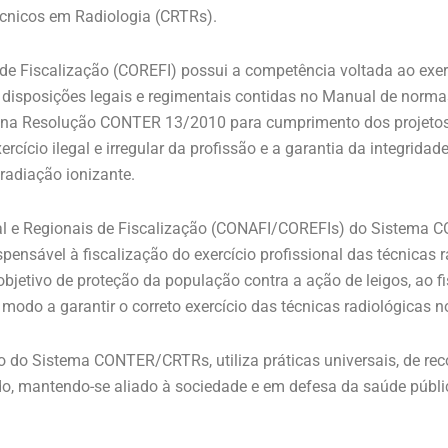
cnicos em Radiologia (CRTRs).
e Fiscalização (COREFI) possui a competência voltada ao exerc
isposições legais e regimentais contidas no Manual de norma
tas na Resolução CONTER 13/2010 para cumprimento dos projetos
rcício ilegal e irregular da profissão e a garantia da integridade
radiação ionizante.
l e Regionais de Fiscalização (CONAFI/COREFIs) do Sistema
nsável à fiscalização do exercício profissional das técnicas 
 objetivo de proteção da população contra a ação de leigos, ao fi
modo a garantir o correto exercício das técnicas radiológicas no
o do Sistema CONTER/CRTRs, utiliza práticas universais, de re
do, mantendo-se aliado à sociedade e em defesa da saúde públi