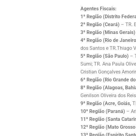
Agentes Fiscais:
1ª Região (Distrito Federa
2ª Região (Ceará)
– TR. E
3ª Região (Minas Gerais)
4ª Região (Rio de Janeiro
dos Santos e TR.Thiago Va
5ª Região (São Paulo)
– T
Sumi; TR. Ana Paula Olive
Cristian Gonçalves Amorim
6ª Região (Rio Grande do
8ª Região (Alagoas, Bahi
Genilson Oliveira dos Reis
9ª Região (Acre, Goiás,
T
10ª Região (Paraná)
– Ar
11ª Região (Santa Catari
12ª Região (Mato Grosso
13ª Região (Espírito Sant