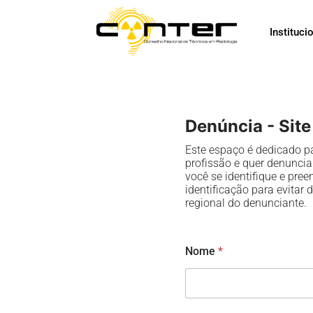
Ir
para
Instituci
o
conteúdo
Denúncia - Sit
Este espaço é dedicado pa
profissão e quer denuncia
você se identifique e pre
identificação para evitar 
regional do denunciante.
Nome
*