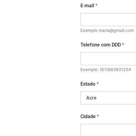
E-mail
*
Exemplo maria@gmail.com
Telefone com DDD
*
Exemplo: (61)982831234
N
Estado
*
o
m
e
*
E
s
Cidade
*
t
a
d