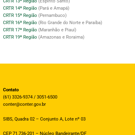
CRTR 13ª Região
(Espírito Santo)
CRTR 14ª Região
(Pará e Amapá)
CRTR 15ª Região
(Pernambuco)
CRTR 16ª Região
(Rio Grande do Norte e Paraíba)
CRTR 17ª Região
(Maranhão e Piauí)
CRTR 19ª Região
(Amazonas e Roraima)
Contato
(61) 3326-9374 / 3051-6500
conter@conter.gov.br
SIBS, Quadra 02 – Conjunto A, Lote nº 03
CEP 71.736-201 – Núcleo Bandeirante/DF