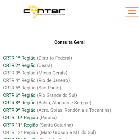
Ir
para
o
conteúdo
Consulta Geral
CRTR 1ª Região
(Distrito Federal)
CRTR 2ª Região
(Ceará)
CRTR 3ª Região (Minas Gerais)
CRTR 4ª Região (Rio de Janeiro)
CRTR 5ª Região (São Paulo)
CRTR 6ª Região
(Rio Grande do Sul)
CRTR 8ª Região
(Bahia, Alagoas e Sergipe)
CRTR 9ª Região
(Acre, Goiás, Rondônia e Tocantins)
CRTR 10ª Região
(Paraná)
CRTR 11ª Região
(Santa Catarina)
CRTR 12ª Região (Mato Grosso e MT do Sul)