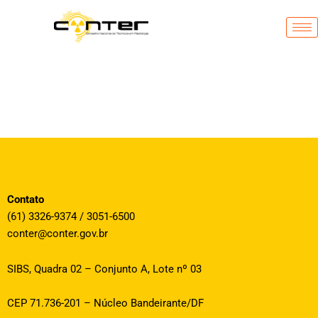
Ir
para
o
conteúdo
Contato
(61) 3326-9374 / 3051-6500
conter@conter.gov.br
SIBS, Quadra 02 – Conjunto A, Lote nº 03
CEP 71.736-201 – Núcleo Bandeirante/DF